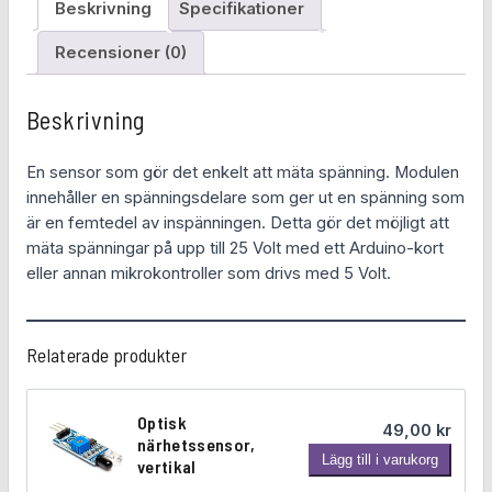
n
Beskrivning
Specifikationer
i
n
Recensioner (0)
g
s
Beskrivning
s
e
En sensor som gör det enkelt att mäta spänning. Modulen
n
innehåller en spänningsdelare som ger ut en spänning som
s
är en femtedel av inspänningen. Detta gör det möjligt att
o
mäta spänningar på upp till 25 Volt med ett Arduino-kort
r
eller annan mikrokontroller som drivs med 5 Volt.
m
ä
n
Relaterade produkter
g
d
Optisk
49,00
kr
närhetssensor,
O
Lägg till i varukorg
vertikal
p