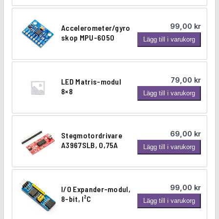
t
i
99,00
kr
Accelerometer/gyro
s
skop MPU-6050
A
Lägg till i varukorg
k
c
n
c
ä
e
r
79,00
kr
LED Matris-modul
l
h
8×8
L
Lägg till i varukorg
e
e
E
r
t
D
o
s
M
m
s
69,00
kr
Stegmotordrivare
a
e
e
A3967SLB, 0,75A
S
Lägg till i varukorg
t
t
n
t
r
e
s
e
i
r
o
g
s
/
r
99,00
kr
I/O Expander-modul,
m
-
g
,
8-bit, I²C
I
Lägg till i varukorg
o
m
y
v
/
t
o
r