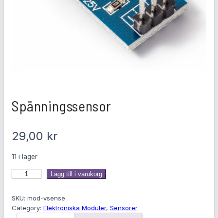
Spänningssensor
29,00
kr
11 i lager
S
Lägg till i varukorg
p
ä
SKU:
mod-vsense
n
Category:
Elektroniska Moduler
, 
Sensorer