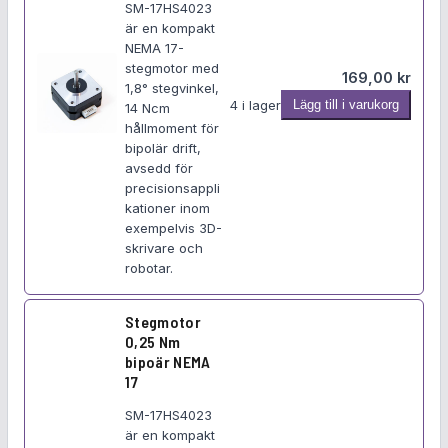
o
SM-17HS4023
d
är en kompakt
NEMA 17-
u
stegmotor med
k
169,00
kr
1,8° stegvinkel,
t
S
4 i lager
Lägg till i varukorg
14 Ncm
e
t
hållmoment för
r
bipolär drift,
e
avsedd för
g
precisionsappli
m
kationer inom
o
exempelvis 3D-
t
skrivare och
o
robotar.
r
0
Stegmotor
,
0,25 Nm
1
bipoär NEMA
4
17
N
SM-17HS4023
m
är en kompakt