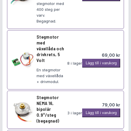
m
N
t
stegmotor med
m
E
400 steg per
e
,
varv.
M
g
b
Begagnad.
A
m
i
1
o
p
7
Stegmotor
t
o
med
o
l
växellåda och
r
drivkrets, 5
ä
69,00
kr
3
Volt
r
S
8 i lager
Lägg till i varukorg
7
1
t
En stegmotor
0
8
med växellåda
e
9
°
+ drivmodul.
g
V
/
m
b
s
o
Stegmotor
i
t
NEMA 16,
t
p
79,00
kr
e
bipolär
o
o
S
3 i lager
Lägg till i varukorg
0.9°/steg
g
r
l
t
(begagnad)
(
m
ä
e
b
e
r