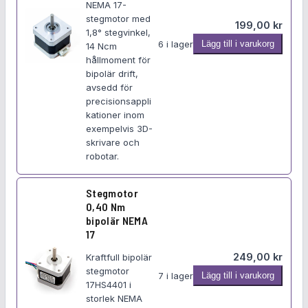
b
NEMA 17-
i
stegmotor med
199,00
kr
p
1,8° stegvinkel,
S
6 i lager
Lägg till i varukorg
14 Ncm
o
t
hållmoment för
l
bipolär drift,
e
ä
avsedd för
g
r
precisionsappli
m
N
kationer inom
o
E
exempelvis 3D-
t
M
skrivare och
o
robotar.
A
r
1
0
7
Stegmotor
,
0,40 Nm
2
bipolär NEMA
5
17
N
249,00
kr
Kraftfull bipolär
m
stegmotor
S
7 i lager
Lägg till i varukorg
b
17HS4401 i
t
i
storlek NEMA
e