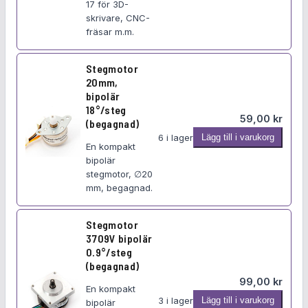
p
17 för 3D-
g
skrivare, CNC-
o
m
fräsar m.m.
ä
o
r
t
N
Stegmotor
o
20mm,
E
r
bipolär
M
0
18°/steg
A
59,00
kr
(begagnad)
,
1
S
6 i lager
Lägg till i varukorg
4
7
En kompakt
t
0
bipolär
e
N
stegmotor, ∅20
g
m
mm, begagnad.
m
b
o
i
Stegmotor
t
p
3709V bipolär
o
o
0.9°/steg
r
(begagnad)
l
2
99,00
kr
ä
En kompakt
0
r
S
3 i lager
Lägg till i varukorg
bipolär