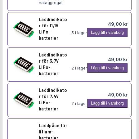
o
nätaggregat.
a
d
p
u
Laddindikato
t
k
49,00
kr
r för 11,1V
e
t
LiPo-
L
5 i lager
Lägg till i varukorg
r
e
batterier
a
r
f
d
ö
d
Laddindikato
r
49,00
kr
r för 3,7V
i
A
LiPo-
L
n
2 i lager
Lägg till i varukorg
T
batterier
a
d
X
d
i
-
d
k
Laddindikato
n
49,00
kr
r för 7,4V
i
a
ä
LiPo-
L
n
t
7 i lager
Lägg till i varukorg
t
batterier
a
d
o
a
d
i
r
g
d
k
f
Laddpåse för
g
litium-
i
a
ö
r
batterier
n
t