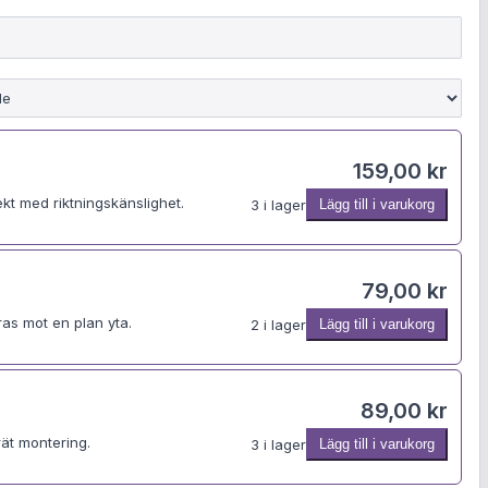
e
g
i
s
t
r
e
r
a
159,00
kr
kt med riktningskänslighet.
3 i lager
Lägg till i varukorg
79,00
kr
as mot en plan yta.
2 i lager
Lägg till i varukorg
89,00
kr
rät montering.
3 i lager
Lägg till i varukorg