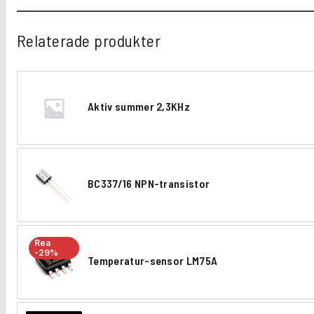
Relaterade produkter
Aktiv summer 2,3KHz
A
k
t
BC337/16 NPN-transistor
i
B
v
C
s
3
Rea
u
-29%
Temperatur-sensor LM75A
3
T
m
7
e
m
/