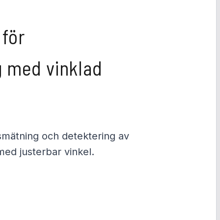
e
g
i
s
 för
t
r
e
 med vinklad
r
a
dsmätning och detektering av
med justerbar vinkel.