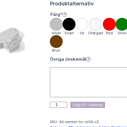
Produktalternativ
Färg
*
?
O
b
l
Silver
Svart
Vit
Ofärgad
Röd
Grön
i
g
Brun
a
t
Övriga önskemål
?
o
r
i
s
k
t
U
Lägg till i varukorg
l
SKU:
3d-sensor-hc-sr04-v2
t