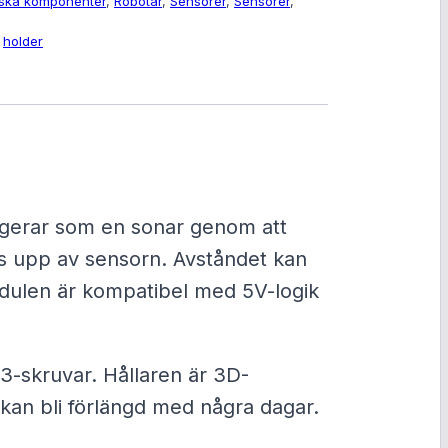
iska komponenter
, 
Robotar
, 
Sensorer
, 
Sensorer
, 
 
holder
ngerar som en sonar genom att
gas upp av sensorn. Avståndet kan
odulen är kompatibel med 5V-logik
3-skruvar. Hållaren är 3D-
n kan bli förlängd med några dagar.