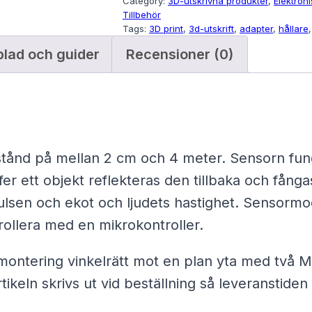
Category:
3D-utskrivna produkter
, 
Elektron
r
Tillbehör
Tags:
3D print
, 
3d-utskrift
, 
adapter
, 
hållare
,
a
blad och guider
Recensioner (0)
l
j
u
d
s
vstånd på mellan 2 cm och 4 meter. Sensorn fu
s
ffer ett objekt reflekteras den tillbaka och fån
e
ulsen och ekot och ljudets hastighet. Sensorm
n
trollera med en mikrokontroller.
s
o
montering vinkelrätt mot en plan yta med två M
r
rtikeln skrivs ut vid beställning så leveranstide
f