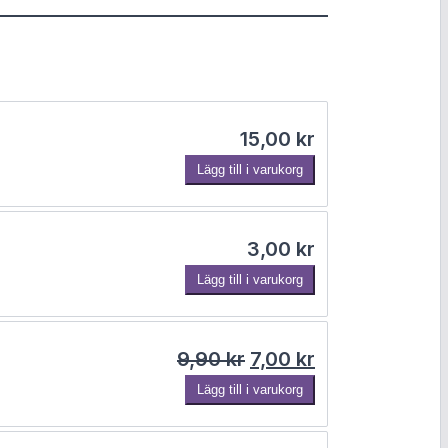
15,00
kr
Lägg till i varukorg
3,00
kr
Lägg till i varukorg
Det ursprungliga pris
Det nuvarande 
9,90
kr
7,00
kr
Lägg till i varukorg