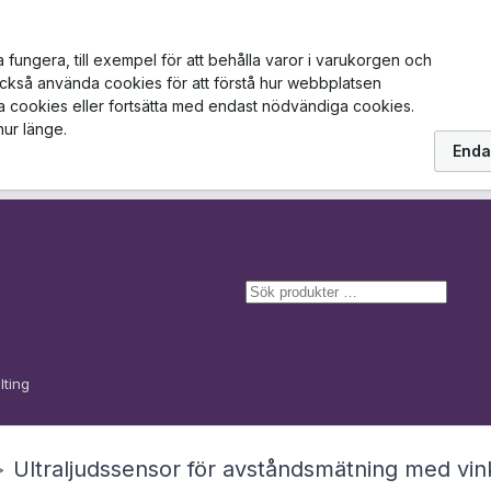
ungera, till exempel för att behålla varor i varukorgen och
också använda cookies för att förstå hur webbplatsen
la cookies eller fortsätta med endast nödvändiga cookies.
hur länge.
Enda
S
ö
k
lting
>
Ultraljudssensor för avståndsmätning med vink