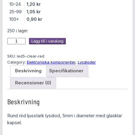
10–24
1,20
kr
25–99
1,05
kr
100+
0,90
kr
250 i lager
L
Lägg till i varukorg
y
s
SKU:
led5-clear-red
d
Category:
Elektroniska komponenter
, 
Lysdioder
i
Beskrivning
Specifikationer
o
d
Recensioner (0)
5
m
Beskrivning
m
l
Rund röd ljusstark lysdiod, 5mm i diameter med glasklar
j
kapsel.
u
s