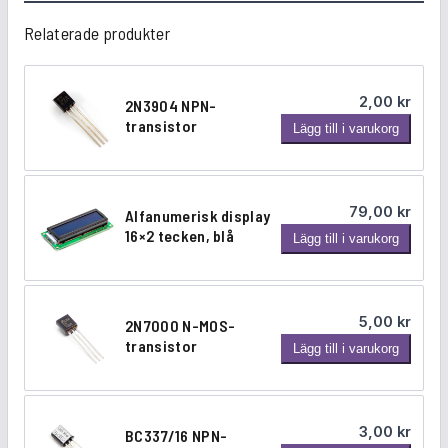
s
Relaterade produkter
t
a
r
k
2,00
kr
2N3904 NPN-
transistor
r
2
Lägg till i varukorg
ö
N
d
3
m
9
79,00
kr
Alfanumerisk display
ä
0
16×2 tecken, blå
A
n
Lägg till i varukorg
4
l
g
N
f
d
P
a
N
5,00
kr
2N7000 N-MOS-
n
-
transistor
2
Lägg till i varukorg
u
t
N
m
r
7
e
a
0
r
n
3,00
kr
BC337/16 NPN-
0
i