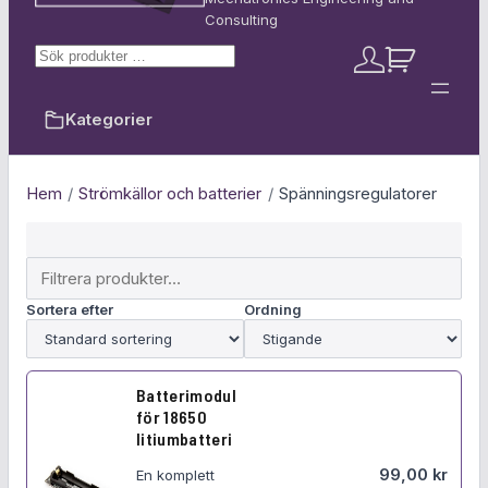
Consulting
S
L
V
ö
o
a
k
g
r
Kategorier
g
u
a
k
i
o
n
r
Hem
/
Strömkällor och batterier
/
Spänningsregulatorer
/
g
R
e
F
g
i
i
Sortera efter
Ordning
l
s
t
t
r
r
e
e
Batterimodul
r
r
för 18650
a
a
litiumbatteri
p
r
99,00
kr
En komplett