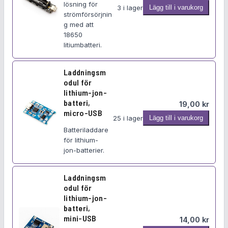
o
lösning för
B
3 i lager
Lägg till i varukorg
d
strömförsörjnin
a
g med att
u
t
18650
k
t
litiumbatteri.
t
e
e
r
r
Laddningsm
i
odul för
m
lithium-jon-
o
batteri,
19,00
kr
d
micro-USB
L
25 i lager
Lägg till i varukorg
u
a
Batteriladdare
l
för lithium-
d
f
jon-batterier.
d
ö
n
r
i
Laddningsm
1
odul för
n
8
lithium-jon-
g
6
batteri,
s
5
mini-USB
14,00
kr
m