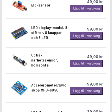
49,00
kr
p
Eld-sensor
E
l
Lägg till i varukorg
l
a
d
y
-
,
LED display-modul, 8
99,00
kr
s
4
siffror, 8 knappar
L
Lägg till i varukorg
e
A
och 8 LED
E
n
m
D
s
ä
d
o
n
Optisk
49,00
kr
i
r
närhetssensor,
g
O
Lägg till i varukorg
s
horisontell
d
p
p
t
l
i
a
99,00
kr
Accelerometer/gyro
s
y
skop MPU-6050
A
Lägg till i varukorg
k
-
c
n
m
c
ä
o
e
r
d
79,00
kr