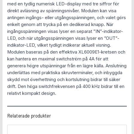
med en tydlig numerisk LED-display med tre siffror för
n
direkt avläsning av spänningsnivåer. Modulen kan visa
d
antingen ingångs- eller utgångsspänningen, och valet görs
l
enkelt genom att trycka på en dedikerad knapp. När
a
ingångsspänningen visas lyser en separat ”IN”-indikator-
r
LED, och när utgångsspänningen visas lyser en ”OUT”-
e
indikator-LED, vilket tydligt indikerar aktuell visning.
s
Modulen baseras på den effektiva XL6009E1-kretsen och
t
kan hantera en maximal switchström på 4A för att
e
generera högre utspänningar från en lägre källa. Anslutning
p
underlättas med praktiska skruvterminaler, och inbyggda
-
skydd mot överhettning och kortslutning bidrar till säker
u
drift. Den höga switchfrekvensen på 400 kHz bidrar till en
p
relativt kompakt design.
m
e
d
Relaterade produkter
d
i
s