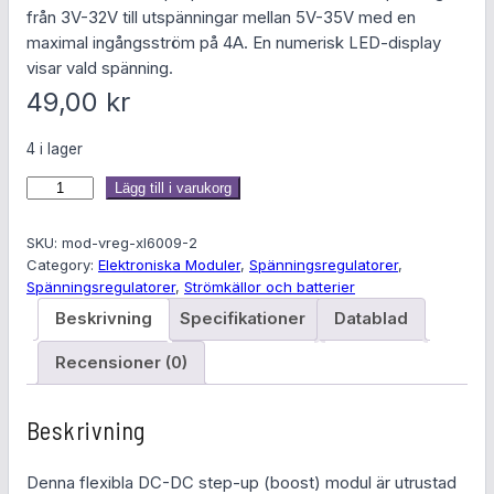
från 3V-32V till utspänningar mellan 5V-35V med en
maximal ingångsström på 4A. En numerisk LED-display
visar vald spänning.
49,00
kr
4 i lager
S
Lägg till i varukorg
p
ä
SKU:
mod-vreg-xl6009-2
n
Category:
Elektroniska Moduler
, 
Spänningsregulatorer
, 
Spänningsregulatorer
, 
Strömkällor och batterier
n
i
Beskrivning
Specifikationer
Datablad
n
Recensioner (0)
g
s
o
Beskrivning
m
v
Denna flexibla DC-DC step-up (boost) modul är utrustad
a