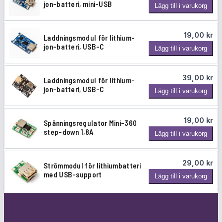
jon-batteri, mini-USB
d
L
Lägg till i varukorg
n
u
a
i
k
d
n
19,00
kr
t
Laddningsmodul för lithium-
d
g
jon-batteri, USB-C
e
L
Lägg till i varukorg
n
s
r
a
i
m
d
n
o
39,00
kr
Laddningsmodul för lithium-
d
g
d
jon-batteri, USB-C
L
Lägg till i varukorg
n
s
u
a
i
m
l
d
n
o
19,00
kr
f
Spänningsregulator Mini-360
d
g
d
step-down 1,8A
S
ö
Lägg till i varukorg
n
s
u
p
r
i
m
l
ä
l
n
o
29,00
kr
f
Strömmodul för lithiumbatteri
n
i
g
d
med USB-support
S
ö
Lägg till i varukorg
n
t
s
u
t
r
i
h
m
l
r
l
n
i
o
f
ö
i
g
u
d
ö
m
t