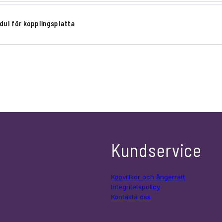
ul för kopplingsplatta
Kundservice
Köpvillkor och ångerrätt
Integritetspolicy
Kontakta oss