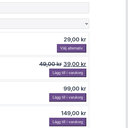
e
g
i
s
t
r
e
r
29,00
kr
a
Välj alternativ
Det ursprungliga priset 
Det nuvarande p
49,00
kr
39,00
kr
Lägg till i varukorg
99,00
kr
Lägg till i varukorg
149,00
kr
Lägg till i varukorg