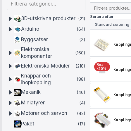
F
F
i
i
l
Sortera efter
l
3D-utskrivna produkter
(21)
t
t
r
Arduino
(64)
r
e
e
Byggsatser
(3)
r
r
Koppling
a
a
K
Elektroniska
(160)
p
k
komponenter
o
r
a
Rea
Elektroniska Moduler
(218)
o
p
t
-20%
Koppling
d
K
e
Knappar och
p
u
(88)
g
ihopkoppling
o
k
l
o
t
Mekanik
p
(46)
Koppling
r
i
e
K
p
i
Miniatyrer
(4)
r
n
o
e
l
Motorer och servon
(42)
g
r
p
Koppling
i
s
Paket
K
(17)
p
n