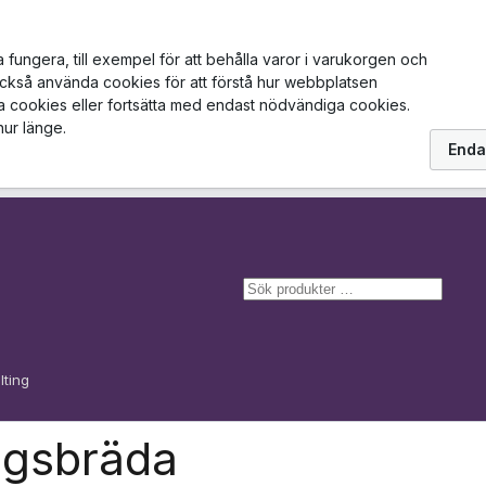
ungera, till exempel för att behålla varor i varukorgen och
också använda cookies för att förstå hur webbplatsen
la cookies eller fortsätta med endast nödvändiga cookies.
hur länge.
Enda
S
ö
k
lting
ngsbräda