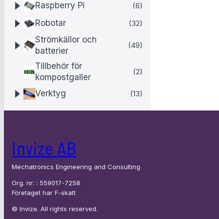
e
Raspberry Pi
(6)
r
Robotar
(32)
1
Strömkällor och
(49)
6
batterier
-
Tillbehör för
(2)
kompostgaller
b
Verktyg
(13)
i
t
I
Invize AB
²
C
Mechatronics Engineering and Consulting
Org. nr: : 559017-7258
Företaget har F-skatt
© Invize. All rights reserved.