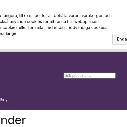
ungera, till exempel för att behålla varor i varukorgen och
också använda cookies för att förstå hur webbplatsen
la cookies eller fortsätta med endast nödvändiga cookies.
hur länge.
Enda
S
ö
k
lting
ander