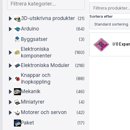
F
F
i
i
l
Sortera efter
l
3D-utskrivna produkter
(21)
t
t
r
Arduino
(64)
r
e
e
Byggsatser
(3)
r
r
I/O Expan
a
a
I
Elektroniska
(160)
p
k
komponenter
/
r
a
Elektroniska Moduler
(218)
o
O
t
d
e
Knappar och
E
u
(88)
g
ihopkoppling
k
x
o
t
Mekanik
(46)
r
p
e
i
Miniatyrer
(4)
r
a
e
Motorer och servon
(42)
n
r
d
Paket
(17)