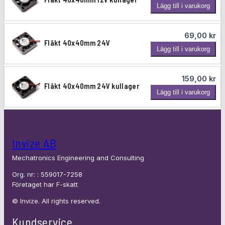
d
F
Lägg till i varukorg
t
u
l
4
k
ä
0
69,00
kr
t
k
Fläkt 40x40mm 24V
x
e
F
Lägg till i varukorg
t
4
r
l
4
0
ä
0
m
159,00
kr
k
Fläkt 40x40mm 24V kullager
x
m
F
Lägg till i varukorg
t
4
1
l
4
0
2
ä
0
m
V
k
x
m
t
Invize AB
4
1
4
0
2
Mechatronics Engineering and Consulting
0
m
V
x
Org. nr: : 559017-7258
m
k
4
Företaget har F-skatt
2
u
0
4
© Invize. All rights reserved.
l
m
V
l
m
Kundservice
a