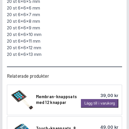
20 st 6x6x5 mm
0
20 st 6x6x6 mm
0
20 st 6x6x7 mm
s
20 st 6x6x8 mm
t
20 st 6x6x9 mm
m
20 st 6x6x10 mm
ä
20 st 6x6x11 mm
n
20 st 6x6x12 mm
g
20 st 6x6x13 mm
d
Relaterade produkter
39,00
kr
Membran-knappsats
med 12 knappar
M
Lägg till i varukorg
e
m
b
49,00
kr
Touch-knappsats, 8