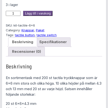
3 i lager
T
Lägg till i varukorg
r
y
SKU:
kit-tactile-6×6
c
Category:
Knappar
, 
Paket
Tags:
tactile button
, 
tactile switch
k
k
Beskrivning
Specifikationer
n
Recensioner (0)
a
p
p
Beskrivning
a
r
En sortimentask med 200 st tactila tryckknappar som är
6
6×6 mm stora och olika höga. 10 olika höjder på mellan 4.3
x
och 13 mm med 20 st av varje höjd. Satsen innehåller
6
följande storlekar:
m
m
20 st 6x6x4.3 mm
2