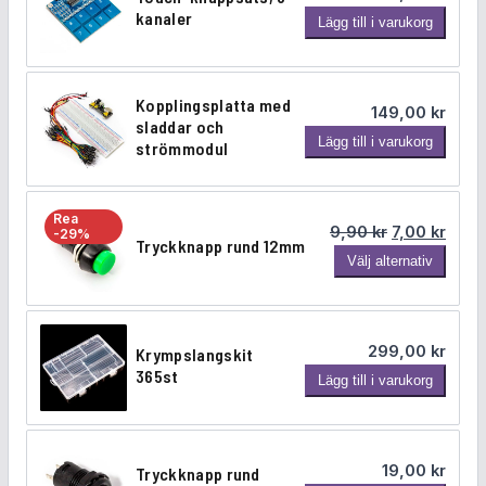
r
kanaler
T
Lägg till i varukorg
a
o
n
u
-
c
k
Kopplingsplatta med
149,00
kr
h
n
sladdar och
K
Lägg till i varukorg
-
strömmodul
a
o
k
p
p
n
p
p
a
Rea
s
Det ursprung
Det n
9,90
kr
7,00
kr
-29%
l
p
Tryckknapp rund 12mm
a
T
Välj alternativ
i
p
t
r
n
s
s
y
g
a
m
c
s
t
e
299,00
kr
Krympslangskit
k
p
s
d
365st
K
Lägg till i varukorg
k
l
,
1
r
n
a
8
2
y
a
t
k
k
m
p
t
a
19,00
kr
Tryckknapp rund
n
p
p