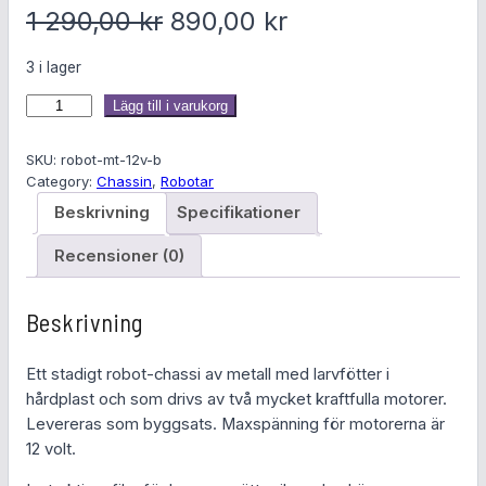
D
D
1 290,00
kr
890,00
kr
e
e
3 i lager
t
t
R
Lägg till i varukorg
o
u
n
b
SKU:
robot-mt-12v-b
r
u
o
Category:
Chassin
, 
Robotar
t
Beskrivning
Specifikationer
s
v
-
c
Recensioner (0)
p
a
h
r
r
a
Beskrivning
s
u
a
s
Ett stadigt robot-chassi av metall med larvfötter i
i
n
n
hårdplast och som drivs av två mycket kraftfulla motorer.
i
Levereras som byggsats. Maxspänning för motorerna är
g
d
m
12 volt.
e
l
e
t