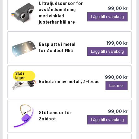
g
Ultraljudssensor för
99,00
kr
:
,
d
avståndsmätning
med vinklad
U
Lägg till i varukorg
1
0
justerbar hållare
l
t
2
0
r
199,00
kr
Basplatta i metall
9
a
för Zoidbot Mk3
B
Lägg till i varukorg
l
0
k
a
j
s
u
,
r
p
d
Slut i
990,00
kr
lager
l
0
.
s
Robotarm av metall, 3-ledad
R
Läs mer
a
s
0
o
t
e
b
t
n
o
a
s
99,00
kr
Stötsensor för
t
k
i
o
Zoidbot
S
Lägg till i varukorg
a
m
r
t
r
r
e
f
ö
m
t
ö