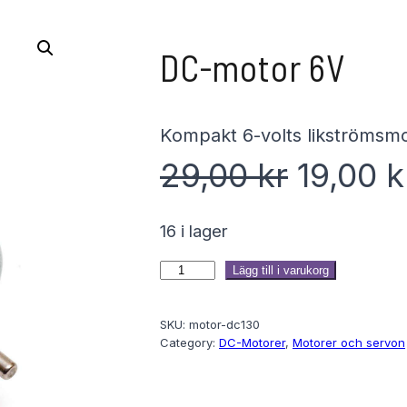
DC-motor 6V
Kompakt 6-volts likströmsmo
D
29,00
kr
19,00
k
e
16 i lager
t
D
Lägg till i varukorg
C
u
SKU:
motor-dc130
-
Category:
DC-Motorer
, 
Motorer och servon
m
r
o