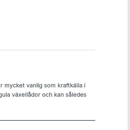
v
a
r
a
n
 mycket vanlig som kraftkälla i
d
ula växellådor och kan således
e
p