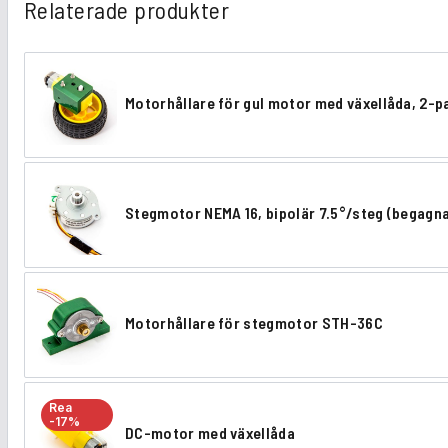
Relaterade produkter
Motorhållare för gul motor med växellåda, 2-p
M
o
t
Stegmotor NEMA 16, bipolär 7.5°/steg (begagn
o
S
r
t
h
e
å
Motorhållare för stegmotor STH-36C
g
M
l
m
o
l
o
t
a
Rea
t
-17%
DC-motor med växellåda
o
r