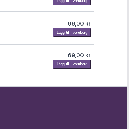
Lägg till i varukorg
1
99,00
kr
9
Lägg till i varukorg
,
69,00
kr
0
Lägg till i varukorg
0
k
r