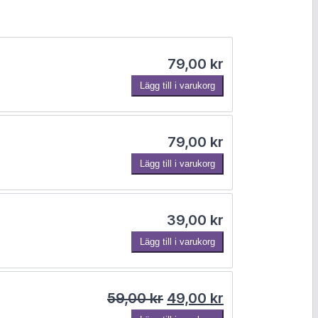
r
i
79,00
kr
Lägg till i varukorg
s
e
79,00
kr
Lägg till i varukorg
t
39,00
kr
ä
Lägg till i varukorg
r
Det ursprungliga priset
Det nuvarande 
59,00
kr
49,00
kr
: