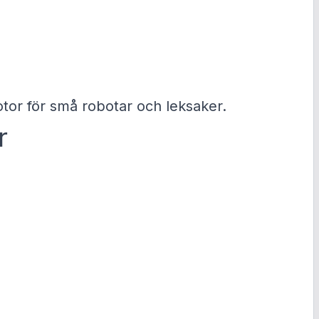
e
g
i
s
t
r
e
r
tor för små robotar och leksaker.
a
D
r
e
t
n
u