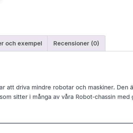
t
s
o
p
r
6
r
V
er och exempel
Recensioner (0)
m
u
ä
n
n
g
r att driva mindre robotar och maskiner. Den är
d
g
om sitter i många av våra Robot-chassin med g
l
i