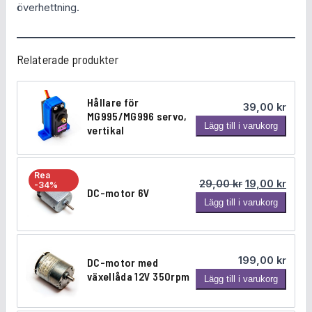
överhettning.
ä
n
g
Relaterade produkter
d
Hållare för
39,00
kr
MG995/MG996 servo,
H
Lägg till i varukorg
vertikal
å
l
l
Rea
Det ursprungl
Det n
29,00
kr
19,00
kr
-34%
a
DC-motor 6V
D
Lägg till i varukorg
r
C
e
-
f
m
ö
199,00
kr
DC-motor med
o
r
växellåda 12V 350rpm
D
Lägg till i varukorg
t
M
C
o
G
-