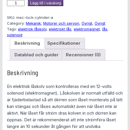
E
Lägg till i varukorg
l
e
SKU:
mec-lock-cylinder-a
k
Category:
Mekanik
, 
Motorer och servon
, 
Övrigt
, 
Övrigt
Tags:
elektrisk låskolv
, 
elektriskt lås
, 
elektromagnet
, 
lås
, 
t
solenoid
r
i
Beskrivning
Specifikationer
s
Datablad och guider
Recensioner (0)
k
l
å
Beskrivning
s
k
En elektrisk låskolv som kontrolleras med en 12-volts
o
solenoid (elektromagnet). Låskolven är normalt utfälld och
l
är fjäderbelastad så att dörren som låset monterats på lätt
v
kan stängas och låses automatiskt även när låset inte är
1
aktivt. När låset får ström dras kolven in och dörren kan
2
öppnas. Det är rekommenderat att inte strömföra låset
V
längre än 10 sekunder åt gången för att undvika
m