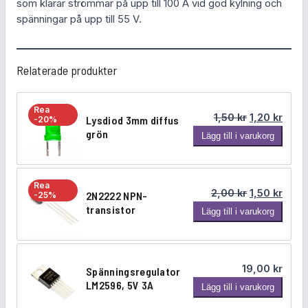
som klarar strömmar på upp till 100 A vid god kylning och
f
spänningar på upp till 55 V.
u
l
l
Relaterade produkter
N
-
M
Rea
Det ursprung
Det n
O
1,50
kr
1,20
kr
Lysdiod 3mm diffus
-20%
grön
S
L
Lägg till i varukorg
F
y
E
s
T
d
Rea
Det ursprung
Det n
2,00
kr
1,50
kr
2N2222 NPN-
-25%
-
i
transistor
2
t
Lägg till i varukorg
o
N
r
d
2
a
3
2
n
m
19,00
kr
Spänningsregulator
2
s
m
LM2596, 5V 3A
S
Lägg till i varukorg
2
i
d
p
N
s