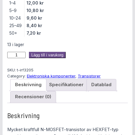
1–4
12,00
kr
5–9
10,80
kr
10–24
9,60
kr
25–49
8,40
kr
50+
7,20
kr
13 i lager
I
Lägg till i varukorg
R
F
SKU:
t-irf3205
3
Category:
Elektroniska komponenter
, 
Transistorer
2
Beskrivning
Specifikationer
Datablad
0
5
Recensioner (0)
k
r
Beskrivning
a
f
Mycket kraftfull N-MOSFET-transistor av HEXFET-typ
t