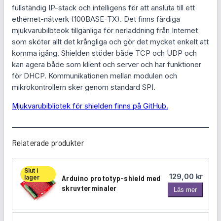
fullständig IP-stack och intelligens för att ansluta till ett
A
ethernet-nätverk (100BASE-TX). Det finns färdiga
r
mjukvarubilbteok tillgänliga för nerladdning från Internet
d
som sköter allt det krångliga och gör det mycket enkelt att
u
komma igång. Shielden stöder både TCP och UDP och
i
kan agera både som klient och server och har funktioner
n
för DHCP. Kommunikationen mellan modulen och
o
mikrokontrollern sker genom standard SPI.
N
a
Mjukvarubibliotek för shielden finns på GitHub.
n
o
m
Relaterade produkter
ä
n
g
Slut i
129,00
kr
Arduino prototyp-shield med
lager
d
skruvterminaler
A
Läs mer
r
d