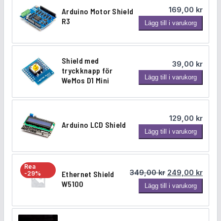
u
169,00
kr
Arduino Motor Shield
i
R3
A
Lägg till i varukorg
n
r
o
d
p
u
r
Shield med
39,00
kr
i
o
tryckknapp för
S
Lägg till i varukorg
n
WeMos D1 Mini
t
h
o
o
i
M
t
e
o
y
129,00
kr
l
t
Arduino LCD Shield
p
A
Lägg till i varukorg
d
o
-
r
m
r
s
d
e
S
h
u
d
Rea
h
Det ursprunglig
Det n
i
349,00
kr
249,00
kr
Ethernet Shield
-29%
i
t
i
e
W5100
E
Lägg till i varukorg
n
r
e
l
t
o
y
l
d
h
L
c
d
m
e