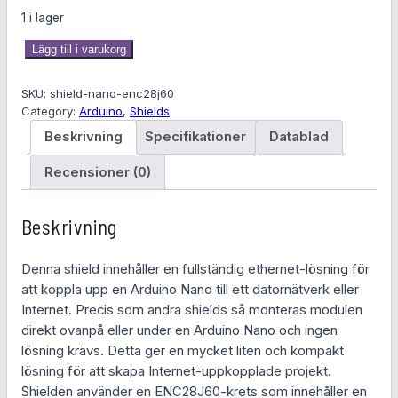
1 i lager
E
Lägg till i varukorg
t
h
SKU:
shield-nano-enc28j60
e
Category:
Arduino
, 
Shields
r
Beskrivning
Specifikationer
Datablad
n
e
Recensioner (0)
t
-
Beskrivning
s
h
Denna shield innehåller en fullständig ethernet-lösning för
i
att koppla upp en Arduino Nano till ett datornätverk eller
e
Internet. Precis som andra shields så monteras modulen
l
direkt ovanpå eller under en Arduino Nano och ingen
d
lösning krävs. Detta ger en mycket liten och kompakt
f
lösning för att skapa Internet-uppkopplade projekt.
ö
Shielden använder en ENC28J60-krets som innehåller en
r