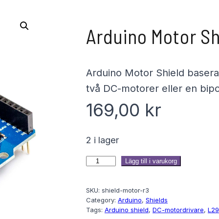
Arduino Motor Sh
Arduino Motor Shield basera
två DC-motorer eller en bipo
169,00
kr
2 i lager
A
Lägg till i varukorg
r
SKU:
shield-motor-r3
d
Category:
Arduino
, 
Shields
u
Tags:
Arduino shield
, 
DC-motordrivare
, 
L29