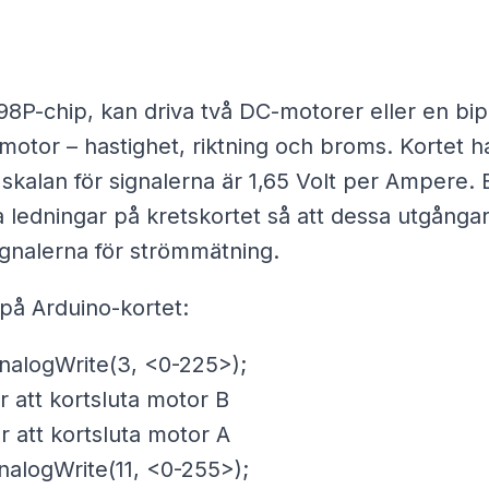
R
3
m
98P-chip, kan driva två DC-motorer eller en bip
ä
e motor – hastighet, riktning och broms. Kortet 
n
skalan för signalerna är 1,65 Volt per Ampere.
g
 ledningar på kretskortet så att dessa utgånga
d
ignalerna för strömmätning.
 på Arduino-kortet:
nalogWrite(3, <0-225>);
r att kortsluta motor B
r att kortsluta motor A
nalogWrite(11, <0-255>);