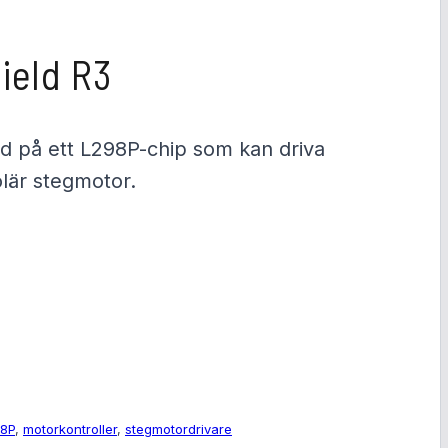
e
g
i
s
ield R3
t
r
e
r
d på ett L298P-chip som kan driva
a
lär stegmotor.
8P
, 
motorkontroller
, 
stegmotordrivare