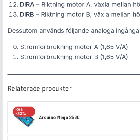
DIRA
– Riktning motor A, växla mellan hö
DIRB
– Riktning motor B, växla mellan hö
Dessutom används följande analoga ingånga
Strömförbrukning motor A (1,65 V/A)
Strömförbrukning motor B (1,65 V/A)
Relaterade produkter
Rea
-33%
Arduino Mega 2560
A
r