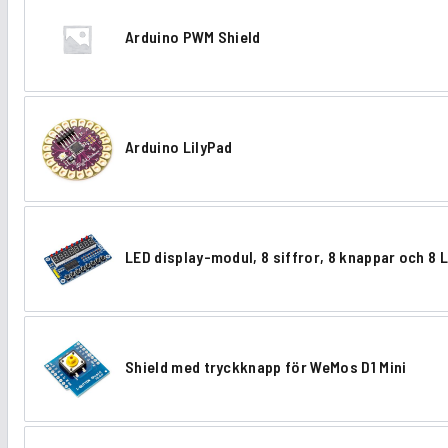
d
Arduino PWM Shield
u
A
i
r
n
d
o
Arduino LilyPad
u
A
M
i
r
e
n
d
g
o
LED display-modul, 8 siffror, 8 knappar och 8 
u
a
L
P
i
2
E
W
n
5
D
M
o
6
Shield med tryckknapp för WeMos D1 Mini
d
S
S
L
0
i
h
h
i
s
i