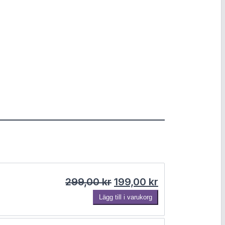
Det ursprungliga priset
Det nuvarande 
299,00
kr
199,00
kr
Lägg till i varukorg