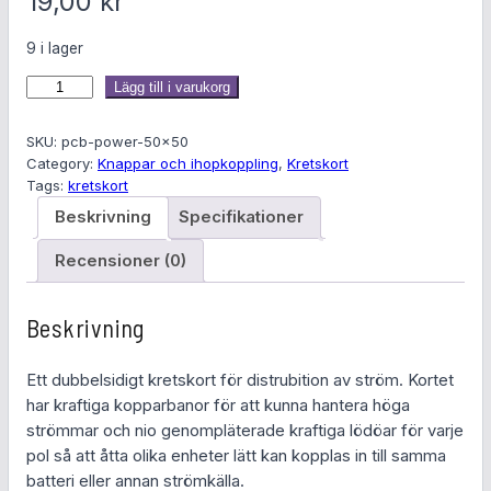
19,00
kr
9 i lager
K
Lägg till i varukorg
r
e
SKU:
pcb-power-50×50
t
Category:
Knappar och ihopkoppling
, 
Kretskort
Tags:
kretskort
s
k
Beskrivning
Specifikationer
o
Recensioner (0)
r
t
f
Beskrivning
ö
r
Ett dubbelsidigt kretskort för distrubition av ström. Kortet
s
har kraftiga kopparbanor för att kunna hantera höga
t
strömmar och nio genompläterade kraftiga lödöar för varje
r
pol så att åtta olika enheter lätt kan kopplas in till samma
ö
batteri eller annan strömkälla.
m