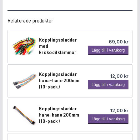
d
i
Relaterade produkter
s
t
r
Kopplingssladdar
69,00
kr
i
med
K
b
Lägg till i varukorg
krokodilklämmor
o
u
p
t
p
i
Kopplingssladdar
12,00
kr
l
o
hona-hane 200mm
K
Lägg till i varukorg
i
n
(10-pack)
o
n
5
p
g
0
p
s
x
Kopplingssladdar
12,00
kr
l
s
hane-hane 200mm
5
K
Lägg till i varukorg
i
(10-pack)
l
0
o
n
a
m
p
g
d
m