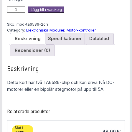
M
Lägg till i varukorg
o
t
SKU:
mod-ta6586-2ch
o
Category:
Elektroniska Moduler
, 
Motor-kontroller
r
Beskrivning
Specifikationer
Datablad
d
r
Recensioner (0)
i
v
Beskrivning
a
r
Detta kort har två TA6586-chip och kan driva två DC-
e
motorer eller en bipolär stegmotor på upp till 5A.
,
2
x
Relaterade produkter
5
A
m
Slut i
ä
49,00
kr
lager