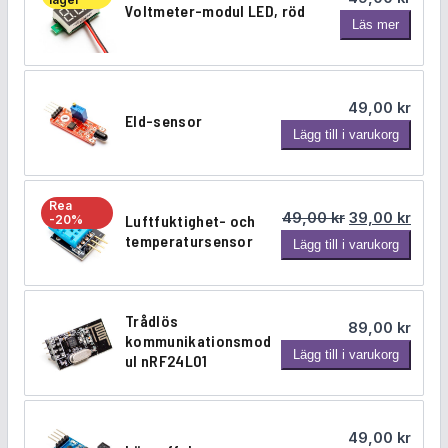
Voltmeter-modul LED, röd
n
V
Läs mer
g
o
d
l
t
49,00
kr
m
Eld-sensor
E
Lägg till i varukorg
e
l
t
d
e
-
r
Rea
Det ursprungl
Det n
49,00
kr
39,00
kr
Luftfuktighet- och
-20%
s
-
temperatursensor
L
Lägg till i varukorg
e
m
u
n
o
f
s
d
t
o
Trådlös
u
89,00
kr
f
r
kommunikationsmod
l
T
Lägg till i varukorg
u
ul nRF24L01
L
r
k
E
å
t
D
d
i
,
49,00
kr
l