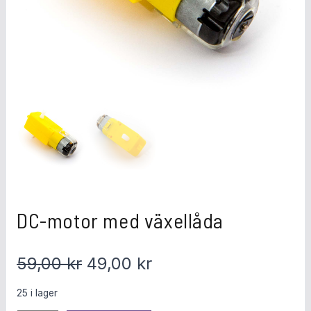
DC-motor med växellåda
D
D
59,00
kr
49,00
kr
e
e
25 i lager