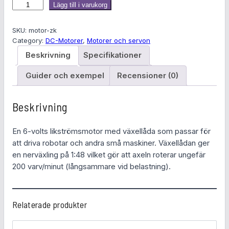
t
t
D
Lägg till i varukorg
C
u
n
-
SKU:
motor-zk
r
u
m
Category:
DC-Motorer
, 
Motorer och servon
o
Beskrivning
Specifikationer
s
v
t
o
Guider och exempel
Recensioner (0)
p
a
r
r
r
m
Beskrivning
e
u
a
d
En 6-volts likströmsmotor med växellåda som passar för
v
n
n
att driva robotar och andra små maskiner. Växellådan ger
ä
en nerväxling på 1:48 vilket gör att axeln roterar ungefär
g
d
x
200 varv/minut (långsammare vid belastning).
e
l
e
l
l
i
p
Relaterade produkter
å
g
r
d
a