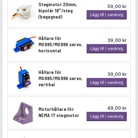
a
i
Stegmotor 20mm,
m
59,00
kr
bipolär 18°/steg
ä
S
p
s
Lägg till i varukorg
(begagnad)
n
t
r
e
g
e
d
g
i
t
Hållare för
39,00
kr
m
MG995/MG996 servo,
H
Lägg till i varukorg
s
ä
o
horisontal
å
t
e
r
l
o
l
r
Hållare för
t
:
39,00
kr
a
2
MG995/MG996 servo,
H
Lägg till i varukorg
r
vertikal
v
4
0
å
e
m
l
a
9
f
m
l
ö
,
r
,
49,00
kr
Motorhållare för
a
r
b
NEMA 17 stegmotor
M
Lägg till i varukorg
r
M
:
0
i
o
e
G
p
t
5
0
f
9
o
o