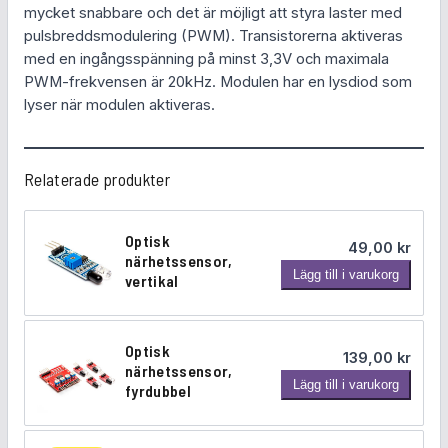
mycket snabbare och det är möjligt att styra laster med
4
pulsbreddsmodulering (PWM). Transistorerna aktiveras
0
med en ingångsspänning på minst 3,3V och maximala
0
PWM-frekvensen är 20kHz. Modulen har en lysdiod som
W
lyser när modulen aktiveras.
m
ä
n
Relaterade produkter
g
d
Optisk
49,00
kr
närhetssensor,
O
Lägg till i varukorg
vertikal
p
t
i
Optisk
139,00
kr
s
närhetssensor,
O
Lägg till i varukorg
k
fyrdubbel
p
n
t
ä