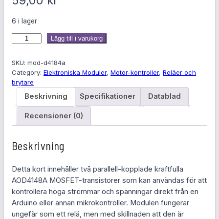
59,00
kr
6 i lager
M
Lägg till i varukorg
O
S
SKU:
mod-d4184a
F
Category:
Elektroniska Moduler
, 
Motor-kontroller
, 
Reläer och
brytare
E
T
Beskrivning
Specifikationer
Datablad
-
Recensioner (0)
m
o
d
Beskrivning
u
l
Detta kort innehåller två parallell-kopplade kraftfulla
,
AOD4148A MOSFET-transistorer som kan användas för att
1
kontrollera höga strömmar och spänningar direkt från en
5
Arduino eller annan mikrokontroller. Modulen fungerar
A
ungefär som ett relä, men med skillnaden att den är
,