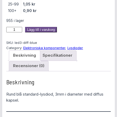
25–99
1,05
kr
100+
0,90
kr
955 i lager
L
Lägg till i varukorg
y
s
SKU:
led3-diff-blue
d
Category:
Elektroniska komponenter
, 
Lysdioder
i
Beskrivning
Specifikationer
o
d
Recensioner (0)
3
m
Beskrivning
m
d
Rund blå standard-lysdiod, 3mm i diameter med diffus
i
kapsel.
f
f
u