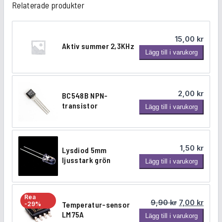
Relaterade produkter
s
b
l
å
15,00
kr
Aktiv summer 2,3KHz
m
A
Lägg till i varukorg
ä
k
n
t
g
i
2,00
kr
BC548B NPN-
d
v
transistor
B
Lägg till i varukorg
s
C
u
5
m
4
m
1,50
kr
Lysdiod 5mm
8
e
ljusstark grön
L
Lägg till i varukorg
B
r
y
N
2
s
P
,
d
N
Rea
3
Det ursprung
Det n
9,90
kr
7,00
kr
Temperatur-sensor
-29%
i
-
K
LM75A
T
Lägg till i varukorg
o
t