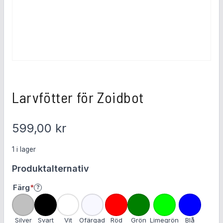
Larvfötter för Zoidbot
599,00
kr
1 i lager
Produktalternativ
Färg
*
?
O
b
l
Silver
Svart
Vit
Ofärgad
Röd
Grön
Limegrön
Blå