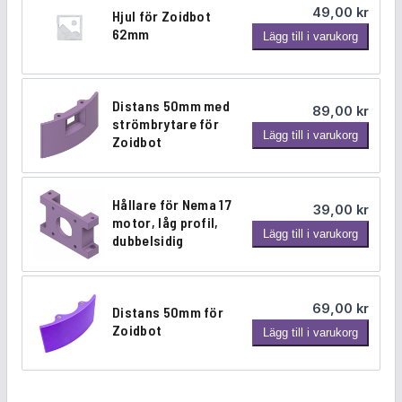
o
49,00
kr
Hjul för Zoidbot
a
i
62mm
H
Lägg till i varukorg
r
d
j
e
b
u
f
o
l
ö
Distans 50mm med
t
89,00
kr
f
r
strömbrytare för
7
D
Lägg till i varukorg
ö
Zoidbot
N
5
i
r
e
m
s
Z
m
m
t
o
Hållare för Nema 17
a
39,00
kr
a
i
motor, låg profil,
1
H
Lägg till i varukorg
n
dubbelsidig
d
7
å
s
b
m
l
5
o
o
l
0
t
t
69,00
kr
Distans 50mm för
a
m
6
o
Zoidbot
D
Lägg till i varukorg
r
m
2
r
i
e
m
m
s
f
e
m
t
ö