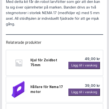
r
Med detta kit får din robot larvfötter som gör att den kan
f
ta sig över ojämnheter på marken. Banden drivs av två
ö
stegmotorer i storlek NEMA 17 (medföljer ej) med 5 mm
r
axel. All stödhjulen är individuellt fjädrade för att ge mjuk
Z
gång.
o
i
d
Relaterade produkter
b
o
t
49,00
kr
Hjul för Zoidbot
m
75mm
H
Lägg till i varukorg
ä
j
n
u
g
l
d
39,00
kr
Hållare för Nema 17
f
motor
H
Lägg till i varukorg
ö
å
r
l
Z
l