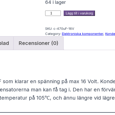
64 i lager
K
Lägg till i varukorg
o
SKU:
c-470uF-16V
n
Category:
Elektroniska komponenter
, 
Konde
d
blad
Recensioner (0)
e
n
s
a
t
F som klarar en spänning på max 16 Volt. Kon
o
ensatorerna man kan få tag i. Den har en förvä
r
stemperatur på 105℃, och ännu längre vid lägr
4
7