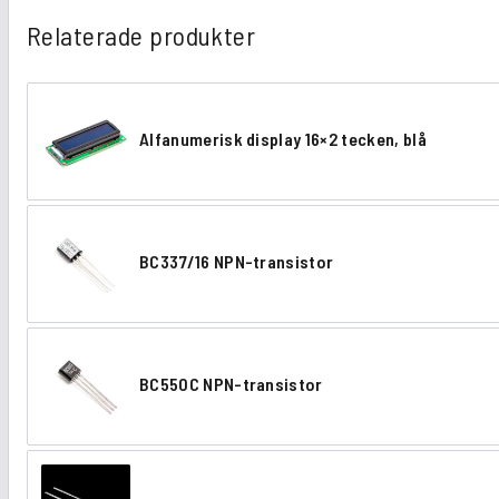
Relaterade produkter
Alfanumerisk display 16×2 tecken, blå
A
l
f
BC337/16 NPN-transistor
a
B
n
C
u
3
m
BC550C NPN-transistor
3
B
e
7
C
r
/
5
i
1