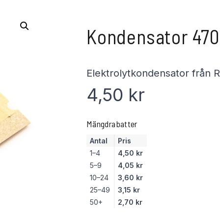
Kondensator 470
Elektrolytkondensator från
4,50
kr
Mängdrabatter
Antal
Pris
1–4
4,50
kr
5–9
4,05
kr
10–24
3,60
kr
25–49
3,15
kr
50+
2,70
kr