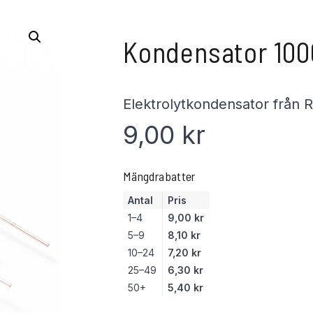
Kondensator 100
Elektrolytkondensator från
9,00
kr
Mängdrabatter
Antal
Pris
1–4
9,00
kr
5–9
8,10
kr
10–24
7,20
kr
25–49
6,30
kr
50+
5,40
kr