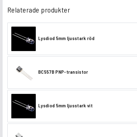
Relaterade produkter
Lysdiod 5mm ljusstark röd
L
y
s
BC557B PNP-transistor
d
B
i
C
o
5
d
Lysdiod 5mm ljusstark vit
5
L
5
7
y
m
B
s
m
P