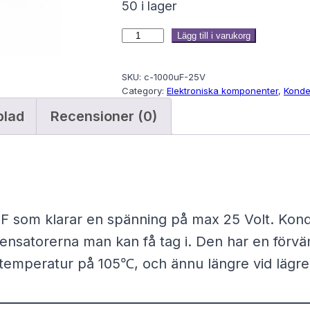
50 i lager
K
Lägg till i varukorg
o
SKU:
c-1000uF-25V
n
Category:
Elektroniska komponenter
, 
Konde
d
blad
Recensioner (0)
e
n
s
a
t
µF som klarar en spänning på max 25 Volt. Ko
o
ensatorerna man kan få tag i. Den har en förvä
r
stemperatur på 105℃, och ännu längre vid lägr
1
0