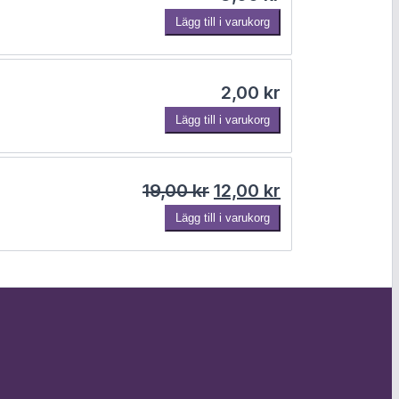
Lägg till i varukorg
2,00
kr
Lägg till i varukorg
Det ursprungliga prise
Det nuvarande 
19,00
kr
12,00
kr
Lägg till i varukorg