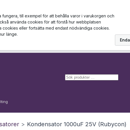
ungera, till exempel för att behålla varor i varukorgen och
också använda cookies för att förstå hur webbplatsen
la cookies eller fortsätta med endast nödvändiga cookies.
hur länge.
Enda
S
ö
k
lting
satorer
>
Kondensator 1000uF 25V (Rubycon)