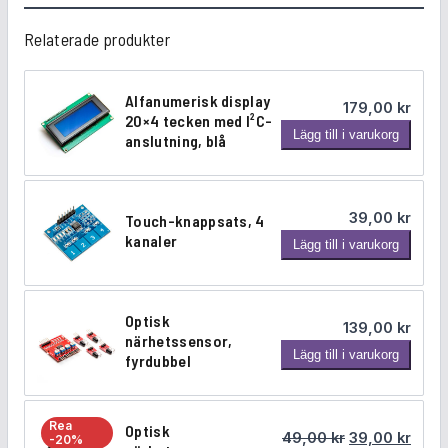
y
Relaterade produkter
0
,
9
Alfanumerisk display
179,00
kr
1
20×4 tecken med I²C-
A
Lägg till i varukorg
-
anslutning, blå
l
t
f
u
a
m
39,00
kr
Touch-knappsats, 4
n
1
kanaler
T
Lägg till i varukorg
u
2
o
m
8
u
e
×
c
r
Optisk
3
139,00
kr
h
i
närhetssensor,
2
O
Lägg till i varukorg
-
fyrdubbel
s
p
p
k
k
i
t
n
d
x
i
a
Rea
Optisk
i
l
Det ursprungl
Det n
49,00
kr
39,00
kr
-20%
s