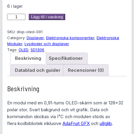
6 i lager
G
Lägg till i varukorg
r
a
SKU:
disp-oled-091
f
Category:
Displayer
, 
Elektroniska komponenter
, 
Elektroniska
Moduler
, 
Lysdioder och displayer
i
Tags:
OLED
, 
SD1306
s
k
Beskrivning
Specifikationer
O
Datablad och guider
Recensioner (0)
L
E
D
Beskrivning
-
d
En modul med en 0,91-tums OLED-skärm som är 128×32
i
pixlar stor. Svart bakgrund och vit grafik. Data och
s
kommandon skickas via I²C och modulen stöds av
p
flera kodbibliotek inklusive
AdaFruit GFX
och
u8glib
.
l
a