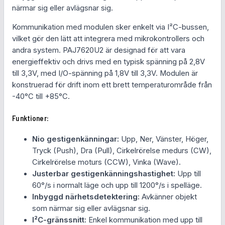
närmar sig eller avlägsnar sig.
d
u
Kommunikation med modulen sker enkelt via I²C-bussen,
l
vilket gör den lätt att integrera med mikrokontrollers och
P
andra system. PAJ7620U2 är designad för att vara
A
energieffektiv och drivs med en typisk spänning på 2,8V
J
till 3,3V, med I/O-spänning på 1,8V till 3,3V. Modulen är
7
konstruerad för drift inom ett brett temperaturområde från
6
-40°C till +85°C.
2
0
Funktioner:
m
ä
Nio gestigenkänningar:
Upp, Ner, Vänster, Höger,
n
Tryck (Push), Dra (Pull), Cirkelrörelse medurs (CW),
g
Cirkelrörelse moturs (CCW), Vinka (Wave).
d
Justerbar gestigenkänningshastighet:
Upp till
60°/s i normalt läge och upp till 1200°/s i spelläge.
Inbyggd närhetsdetektering:
Avkänner objekt
som närmar sig eller avlägsnar sig.
I²C-gränssnitt:
Enkel kommunikation med upp till