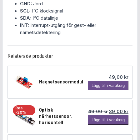
GND:
Jord
SCL:
I²C klocksignal
SDA:
I²C datalinje
INT:
Interrupt-utgång för gest- eller
närhetsdetektering
Relaterade produkter
49,00
kr
Magnetsensormodul
M
Lägg till i varukorg
a
g
n
Rea
Optisk
Det ursprungl
Det n
49,00
kr
39,00
kr
-20%
e
närhetssensor,
O
Lägg till i varukorg
t
horisontell
p
s
t
e