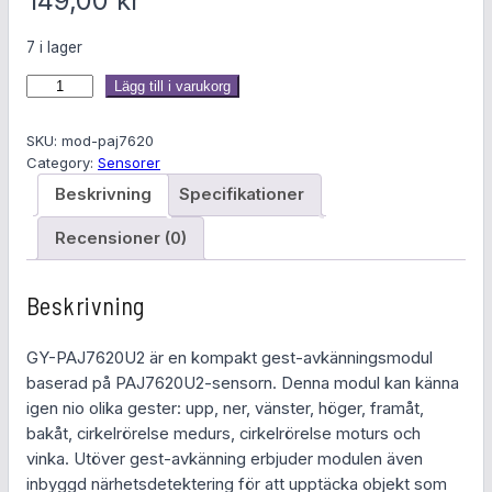
149,00
kr
7 i lager
G
Lägg till i varukorg
e
s
SKU:
mod-paj7620
t
Category:
Sensorer
-
Beskrivning
Specifikationer
a
v
Recensioner (0)
k
ä
Beskrivning
n
n
GY-PAJ7620U2 är en kompakt gest-avkänningsmodul
i
baserad på PAJ7620U2-sensorn. Denna modul kan känna
n
igen nio olika gester: upp, ner, vänster, höger, framåt,
g
bakåt, cirkelrörelse medurs, cirkelrörelse moturs och
s
vinka. Utöver gest-avkänning erbjuder modulen även
m
inbyggd närhetsdetektering för att upptäcka objekt som
o