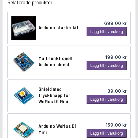
Relaterade produkter
1
0
0
699,00
kr
Arduino starter kit
A
9
k
Lägg till i varukorg
r
,
r
d
u
0
.
199,00
kr
Multifunktionell
i
Arduino shield
M
Lägg till i varukorg
0
n
u
o
l
s
t
t
Shield med
k
39,00
kr
i
a
tryckknapp för
S
Lägg till i varukorg
f
WeMos D1 Mini
r
r
h
u
t
i
.
n
e
e
k
r
159,00
kr
Arduino WeMos D1
l
t
k
Mini
A
Lägg till i varukorg
d
i
i