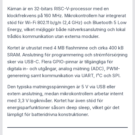
g
r
ä
Kärnan är en 32-bitars RISC-V-processor med en
n
klockfrekvens på 160 MHz. Mikrokontrollern har integrerat
a
i
g
stöd för Wi-Fi 802.11 b/g/n (2,4 GHz) och Bluetooth 5 Low
d
p
s
Energy, vilket möjliggör både nätverksanslutning och lokal
trådlös kommunikation utan externa moduler.
r
e
Kortet är utrustat med 4 MB flashminne och cirka 400 kB
i
t
SRAM. Anslutning för programmering och strömförsörjning
sker via USB-C. Flera GPIO-pinnar är tillgängliga för
s
ä
digitala in- och utgångar, analog mätning (ADC), PWM-
e
r
generering samt kommunikation via UART, I²C och SPI.
t
:
Den typiska matningsspänningen är 5 V via USB eller
extern anslutning, medan mikrokontrollern arbetar internt
v
8
med 3,3 V logiknivåer. Kortet har även stöd för
energisparfunktioner såsom deep sleep, vilket gör det
a
9
lämpligt för batteridrivna konstruktioner.
r
,
:
0