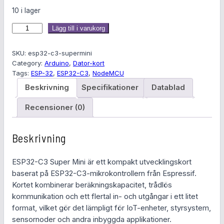
e
e
10 i lager
t
t
E
Lägg till i varukorg
S
u
n
P
SKU:
esp32-c3-supermini
r
u
3
Category:
Arduino
, 
Dator-kort
Tags:
ESP-32
, 
ESP32-C3
, 
NodeMCU
2
s
v
-
Beskrivning
Specifikationer
Datablad
C
p
a
Recensioner (0)
3
r
r
S
u
Beskrivning
u
a
p
e
n
n
ESP32-C3 Super Mini är ett kompakt utvecklingskort
r
baserat på ESP32-C3-mikrokontrollern från Espressif.
g
d
M
Kortet kombinerar beräkningskapacitet, trådlös
i
l
e
kommunikation och ett flertal in- och utgångar i ett litet
n
format, vilket gör det lämpligt för IoT-enheter, styrsystem,
i
i
p
sensornoder och andra inbyggda applikationer.
m