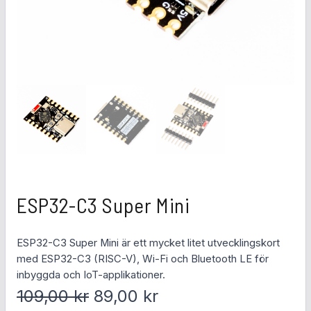
ESP32-C3 Super Mini
ESP32-C3 Super Mini är ett mycket litet utvecklingskort
med ESP32-C3 (RISC-V), Wi-Fi och Bluetooth LE för
inbyggda och IoT-applikationer.
D
D
109,00
kr
89,00
kr