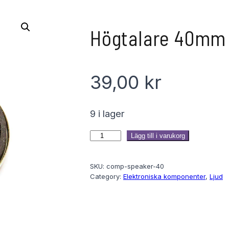
Högtalare 40mm
39,00
kr
9 i lager
H
Lägg till i varukorg
ö
SKU:
comp-speaker-40
g
Category:
Elektroniska komponenter
, 
Ljud
t
a
l