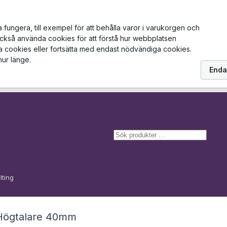
ungera, till exempel för att behålla varor i varukorgen och
också använda cookies för att förstå hur webbplatsen
la cookies eller fortsätta med endast nödvändiga cookies.
hur länge.
Enda
S
ö
k
lting
Högtalare 40mm