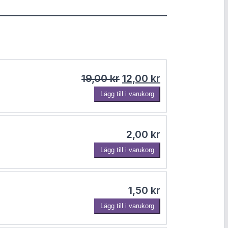
Det ursprungliga prise
Det nuvarande 
19,00
kr
12,00
kr
Lägg till i varukorg
2,00
kr
Lägg till i varukorg
1,50
kr
Lägg till i varukorg