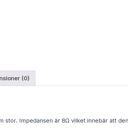
a
r
e
4
0
m
m
m
ä
nsioner (0)
n
g
d
stor. Impedansen är 8Ω vilket innebär att den 