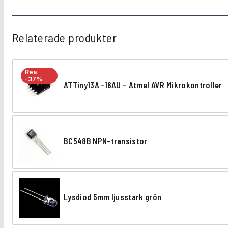
Relaterade produkter
Rea
-37%
ATTiny13A -16AU – Atmel AVR Mikrokontroller
A
T
T
BC548B NPN-transistor
i
B
n
C
y
5
1
Lysdiod 5mm ljusstark grön
4
L
3
8
y
A