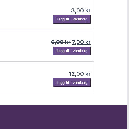
3,00
kr
Lägg till i varukorg
Det ursprungliga pris
Det nuvarande 
9,90
kr
7,00
kr
Lägg till i varukorg
12,00
kr
Lägg till i varukorg