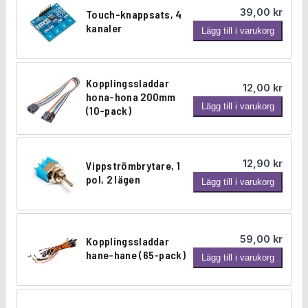
39,00
kr
Touch-knappsats, 4
s
kanaler
T
e
Lägg till i varukorg
o
r
u
v
c
o
Kopplingssladdar
12,00
kr
h
m
hona-hona 200mm
K
Lägg till i varukorg
-
ä
(10-pack)
o
k
n
p
n
g
p
a
d
12,90
kr
Vippströmbrytare, 1
l
p
pol, 2 lägen
V
Lägg till i varukorg
i
p
i
n
s
p
g
a
p
s
t
59,00
kr
Kopplingssladdar
s
s
s
hane-hane (65-pack)
K
Lägg till i varukorg
t
l
,
o
r
a
4
p
ö
d
k
p
m