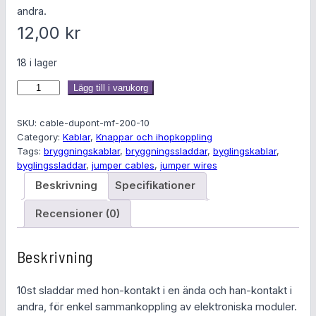
andra.
12,00
kr
18 i lager
K
Lägg till i varukorg
o
p
SKU:
cable-dupont-mf-200-10
p
Category:
Kablar
, 
Knappar och ihopkoppling
Tags:
bryggningskablar
, 
bryggningssladdar
, 
byglingskablar
, 
l
byglingssladdar
, 
jumper cables
, 
jumper wires
i
n
Beskrivning
Specifikationer
g
Recensioner (0)
s
s
l
Beskrivning
a
d
10st sladdar med hon-kontakt i en ända och han-kontakt i
d
andra, för enkel sammankoppling av elektroniska moduler.
a