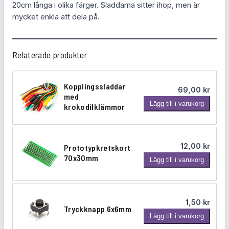
20cm långa i olika färger. Sladdarna sitter ihop, men är
r
mycket enkla att dela på.
h
o
n
Relaterade produkter
a
-
h
Kopplingssladdar
69,00
kr
a
med
K
Lägg till i varukorg
n
krokodilklämmor
o
e
p
2
p
0
12,00
kr
Prototypkretskort
l
0
70x30mm
P
Lägg till i varukorg
i
m
r
n
m
o
g
(
t
s
1
1,50
kr
o
s
Tryckknapp 6x6mm
0
T
Lägg till i varukorg
t
l
-
r