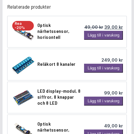
Relaterade produkter
e
n
s
Rea
Optisk
Det ursprungl
Det n
o
49,00
kr
39,00
kr
-20%
närhetssensor,
r
O
Lägg till i varukorg
horisontell
B
p
M
t
P
i
249,00
kr
2
s
Reläkort 8 kanaler
R
8
Lägg till i varukorg
k
e
0
n
l
5
ä
ä
V
r
LED display-modul, 8
99,00
kr
k
m
h
siffror, 8 knappar
L
Lägg till i varukorg
o
och 8 LED
ä
e
E
r
n
t
D
t
g
s
d
8
d
Optisk
s
49,00
kr
i
k
närhetssensor,
e
O
Lägg till i varukorg