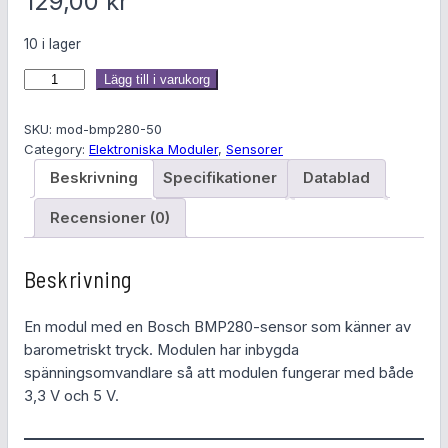
129,00
kr
10 i lager
B
Lägg till i varukorg
a
r
SKU:
mod-bmp280-50
o
Category:
Elektroniska Moduler
, 
Sensorer
m
Beskrivning
Specifikationer
Datablad
e
t
Recensioner (0)
r
i
Beskrivning
s
k
En modul med en Bosch BMP280-sensor som känner av
t
barometriskt tryck. Modulen har inbygda
r
spänningsomvandlare så att modulen fungerar med både
y
3,3 V och 5 V.
c
k
s