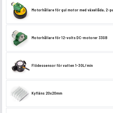
Motorhållare för gul motor med växellåda, 2-p
M
o
t
Motorhållare för 12-volts DC-motorer 33GB
o
M
r
o
h
t
å
Flödessensor för vatten 1-30L/min
o
F
l
r
l
l
h
ö
a
å
Kyfläns 20x20mm
d
r
K
l
e
e
y
l
s
f