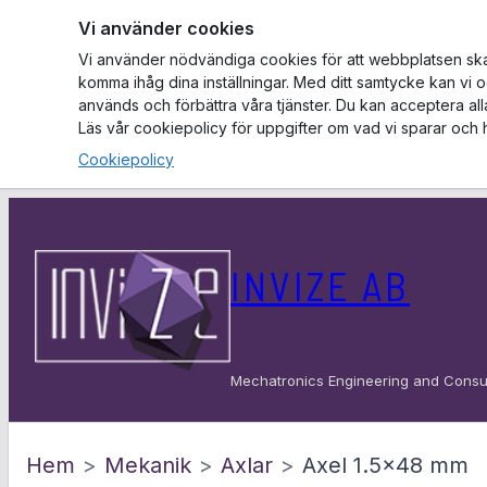
Vi använder cookies
Vi använder nödvändiga cookies för att webbplatsen ska f
komma ihåg dina inställningar. Med ditt samtycke kan vi 
används och förbättra våra tjänster. Du kan acceptera al
Läs vår cookiepolicy för uppgifter om vad vi sparar och 
Cookiepolicy
Hoppa
till
INVIZE AB
innehåll
Mechatronics Engineering and Consu
Hem
>
Mekanik
>
Axlar
>
Axel 1.5×48 mm