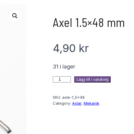
Axel 1.5×48 mm
4,90
kr
31 i lager
A
Lägg till i varukorg
x
SKU:
axle-1_5x48
e
Category:
Axlar
, 
Mekanik
l
1
.