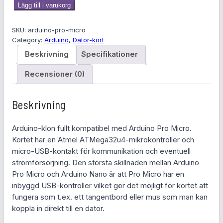
A
Lägg till i varukorg
r
d
SKU:
arduino-pro-micro
u
Category:
Arduino
, 
Dator-kort
i
Beskrivning
Specifikationer
n
o
Recensioner (0)
P
r
Beskrivning
o
M
Arduino-klon fullt kompatibel med Arduino Pro Micro.
i
Kortet har en Atmel ATMega32u4-mikrokontroller och
c
micro-USB-kontakt för kommunikation och eventuell
r
strömförsörjning. Den största skillnaden mellan Arduino
o
Pro Micro och Arduino Nano är att Pro Micro har en
m
inbyggd USB-kontroller vilket gör det möjligt för kortet att
ä
fungera som t.ex. ett tangentbord eller mus som man kan
n
koppla in direkt till en dator.
g
d