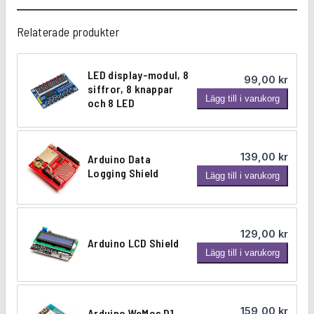
Relaterade produkter
LED display-modul, 8
99,00
kr
siffror, 8 knappar
L
Lägg till i varukorg
och 8 LED
E
D
d
139,00
kr
Arduino Data
i
Logging Shield
A
Lägg till i varukorg
s
r
p
d
l
u
a
129,00
kr
i
y
Arduino LCD Shield
A
Lägg till i varukorg
n
-
r
o
m
d
D
o
u
a
d
159,00
kr
Arduino WeMos D1