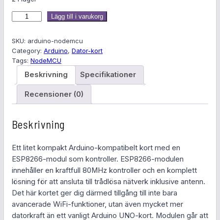
A
Lägg till i varukorg
r
d
SKU:
arduino-nodemcu
u
Category:
Arduino
, 
Dator-kort
Tags:
NodeMCU
i
n
Beskrivning
Specifikationer
o
Recensioner (0)
N
o
d
Beskrivning
e
M
Ett litet kompakt Arduino-kompatibelt kort med en
C
ESP8266-modul som kontroller. ESP8266-modulen
U
innehåller en kraftfull 80MHz kontroller och en komplett
m
lösning för att ansluta till trådlösa nätverk inklusive antenn.
ä
Det här kortet ger dig därmed tillgång till inte bara
n
avancerade WiFi-funktioner, utan även mycket mer
g
datorkraft än ett vanligt Arduino UNO-kort. Modulen går att
d