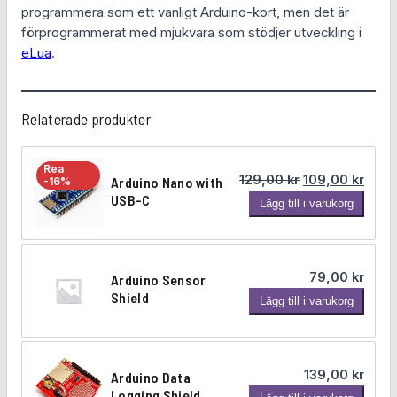
programmera som ett vanligt Arduino-kort, men det är
förprogrammerat med mjukvara som stödjer utveckling i
eLua
.
Relaterade produkter
Rea
Det ursprungli
Det n
129,00
kr
109,00
kr
Arduino Nano with
-16%
USB-C
A
Lägg till i varukorg
r
d
u
79,00
kr
Arduino Sensor
i
Shield
A
Lägg till i varukorg
n
r
o
d
N
u
a
139,00
kr
Arduino Data
i
n
Logging Shield