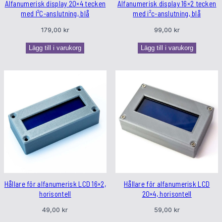
Alfanumerisk display 20×4 tecken
Alfanumerisk display 16×2 tecken
med I²C-anslutning, blå
med i²c-anslutning, blå
179,00
kr
99,00
kr
Lägg till i varukorg
Lägg till i varukorg
Hållare för alfanumerisk LCD 16×2,
Hållare för alfanumerisk LCD
horisontell
20×4, horisontell
49,00
kr
59,00
kr