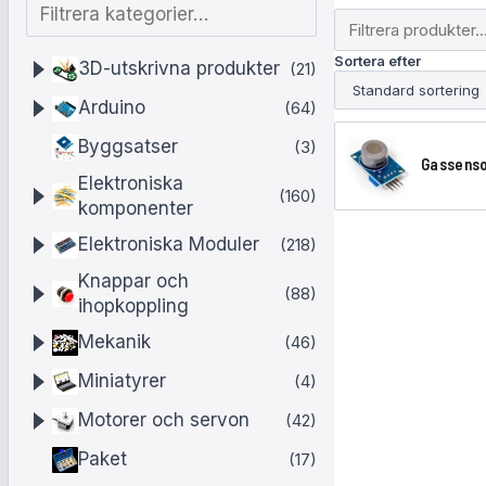
F
F
i
i
l
Sortera efter
l
3D-utskrivna produkter
(21)
t
t
r
Arduino
(64)
r
e
e
Byggsatser
(3)
r
r
Gassens
a
a
G
Elektroniska
(160)
p
k
komponenter
a
r
a
Elektroniska Moduler
(218)
o
s
t
d
e
Knappar och
s
u
(88)
g
ihopkoppling
k
e
o
t
Mekanik
(46)
r
n
e
i
Miniatyrer
(4)
r
s
e
Motorer och servon
(42)
o
r
r
Paket
(17)