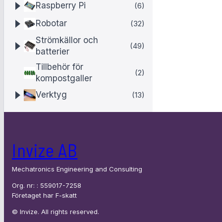
M
Raspberry Pi
(6)
Q
Robotar
(32)
-
Strömkällor och
(49)
7
batterier
Tillbehör för
(2)
kompostgaller
Verktyg
(13)
Invize AB
Mechatronics Engineering and Consulting
Org. nr: : 559017-7258
Företaget har F-skatt
© Invize. All rights reserved.